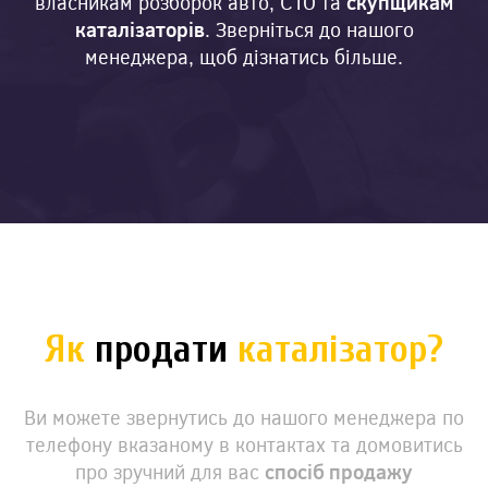
власникам розборок авто, СТО та
скупщикам
каталізаторів
. Зверніться до нашого
менеджера, щоб дізнатись більше.
Як
продати
каталізатор?
Ви можете звернутись до нашого менеджера по
телефону вказаному в контактах та домовитись
про зручний для вас
спосіб продажу