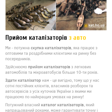
Прийом каталізаторів
з авто
Ми - потужна
скупка каталізаторів
, яка працює з
оптовими та роздрібними клієнтами на ринку без
посередників.
Здійснюємо
прийом каталізаторів
з легкових
автомобілів та мікроавтобусів більше 10-ти років.
Здати каталізатор
нам - це вигідно, тому що у нас
сотні постійних клієнтів, власників розборок та
автосервісів з усіх куточків України з якими ми
працюємо по найкращих умовах на ринку!
Потужний власний
каталог каталізаторів
, який
напрацьований роками, може гарантувати точну і